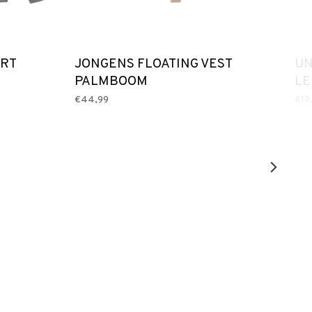
IRT
JONGENS FLOATING VEST
UN
PALMBOOM
L
€44,99
€19