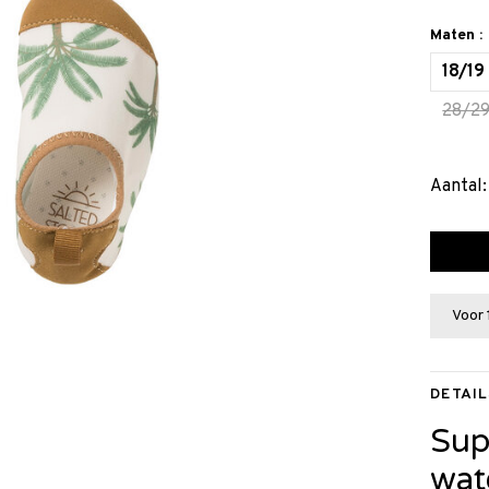
Maten :
18/19
28/2
Aantal:
Voor 
DETAIL
Sup
wat