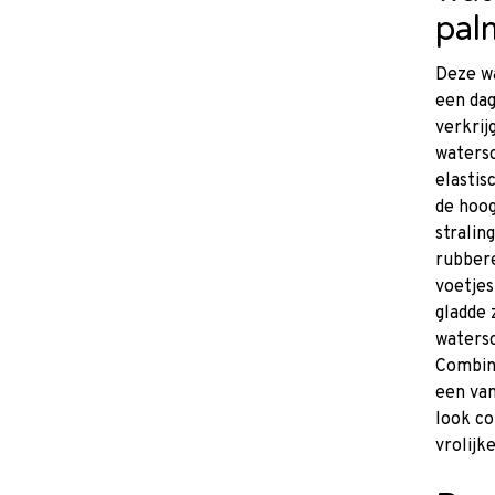
pal
Deze wa
een dag
verkrij
watersc
elasti
de hoog
stralin
rubbere
voetjes
gladde 
watersc
Combin
een van
look c
vrolijk