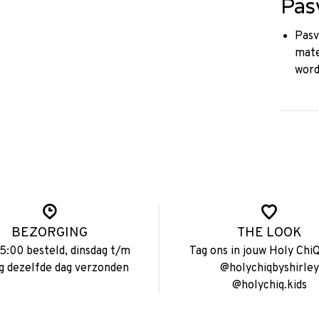
Pas
Pasv
mate
word
BEZORGING
THE LOOK
15:00 besteld, dinsdag t/m
Tag ons in jouw Holy ChiQ
ag dezelfde dag verzonden
@holychiqbyshirley
@holychiq.kids