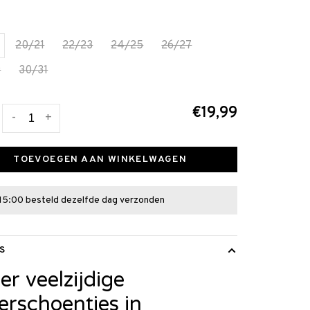
20/21
22/23
24/25
26/27
9
30/31
€19,99
-
+
TOEVOEGEN AAN WINKELWAGEN
15:00 besteld dezelfde dag verzonden
S
er veelzijdige
erschoentjes in