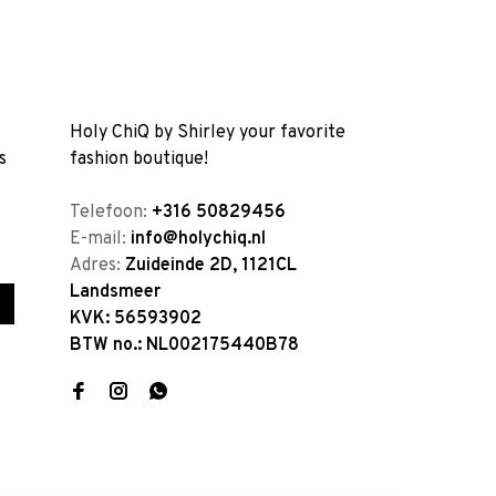
Holy ChiQ by Shirley your favorite
s
fashion boutique!
Telefoon:
+316 50829456
E-mail:
info@holychiq.nl
Adres:
Zuideinde 2D, 1121CL
Landsmeer
KVK: 56593902
BTW no.: NL002175440B78