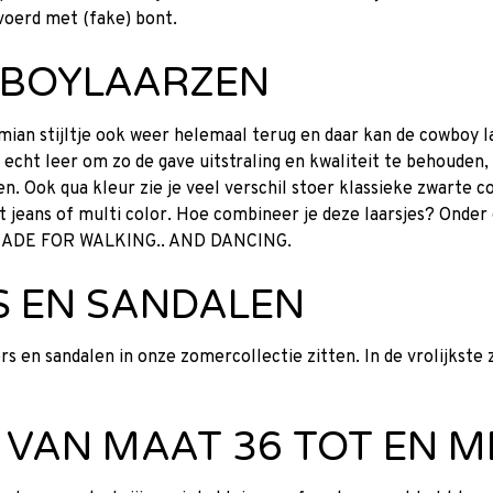
voerd met (fake) bont.
WBOYLAARZEN
mian stijltje ook weer helemaal terug en daar kan de cowboy la
 echt leer om zo de gave uitstraling en kwaliteit te behouden,
en. Ook qua kleur zie je veel verschil stoer klassieke zwarte 
t jeans of multi color. Hoe combineer je deze laarsjes? Onder 
E MADE FOR WALKING.. AND DANCING.
S EN SANDALEN
s en sandalen in onze zomercollectie zitten. In de vrolijkste 
VAN MAAT 36 TOT EN M