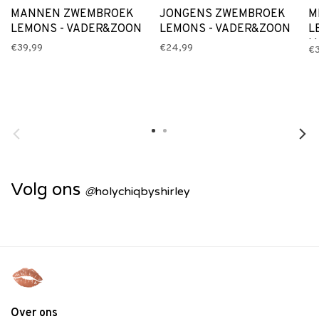
MANNEN ZWEMBROEK
JONGENS ZWEMBROEK
M
LEMONS - VADER&ZOON
LEMONS - VADER&ZOON
L
M
€39,99
€24,99
€3
Volg ons
@
holychiqbyshirley
Over ons