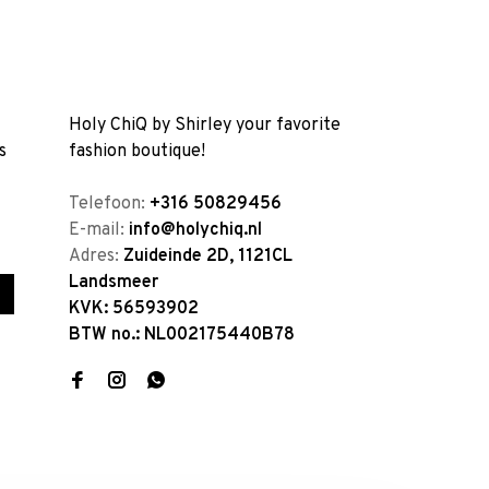
Holy ChiQ by Shirley your favorite
s
fashion boutique!
Telefoon:
+316 50829456
E-mail:
info@holychiq.nl
Adres:
Zuideinde 2D, 1121CL
Landsmeer
KVK: 56593902
BTW no.: NL002175440B78