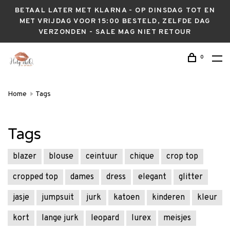
BETAAL LATER MET KLARNA - OP DINSDAG TOT EN
MET VRIJDAG VOOR 15:00 BESTELD, ZELFDE DAG
VERZONDEN - SALE MAG NIET RETOUR
0
Home
Tags
Tags
blazer
blouse
ceintuur
chique
crop top
cropped top
dames
dress
elegant
glitter
jasje
jumpsuit
jurk
katoen
kinderen
kleur
kort
lange jurk
leopard
lurex
meisjes