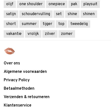
olijf
one shoulder
onepiece
pak
playsuit
satijn
schoudervulling
set
shine
shinen
short
summer
tijger
top
tweedelig
vakantie
vrolijk
zilver
zomer
Over ons
Algemene voorwaarden
Privacy Policy
Betaalmethoden
Verzenden & retourneren
Klantenservice