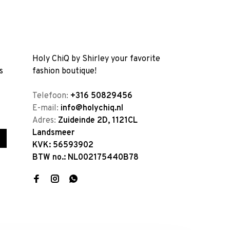
Holy ChiQ by Shirley your favorite
s
fashion boutique!
Telefoon:
+316 50829456
E-mail:
info@holychiq.nl
Adres:
Zuideinde 2D, 1121CL
Landsmeer
KVK: 56593902
BTW no.: NL002175440B78