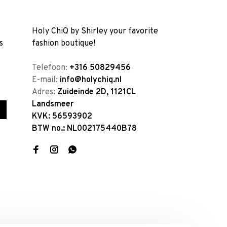
Holy ChiQ by Shirley your favorite
s
fashion boutique!
Telefoon:
+316 50829456
E-mail:
info@holychiq.nl
Adres:
Zuideinde 2D, 1121CL
Landsmeer
KVK: 56593902
BTW no.: NL002175440B78