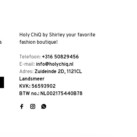
Holy ChiQ by Shirley your favorite
s
fashion boutique!
Telefoon:
+316 50829456
E-mail:
info@holychiq.nl
Adres:
Zuideinde 2D, 1121CL
Landsmeer
KVK: 56593902
BTW no.: NL002175440B78