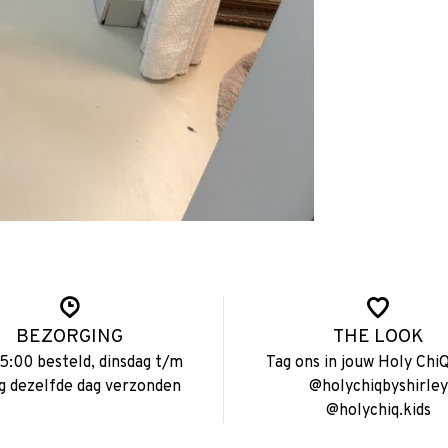
BEZORGING
THE LOOK
15:00 besteld, dinsdag t/m
Tag ons in jouw Holy ChiQ
ag dezelfde dag verzonden
@holychiqbyshirley
@holychiq.kids