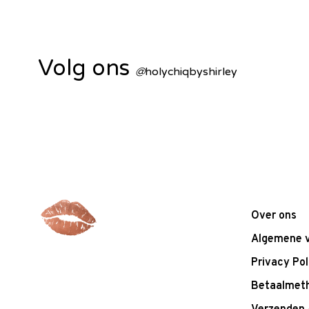
Volg ons
@
holychiqbyshirley
Over ons
Algemene 
Privacy Pol
Betaalmet