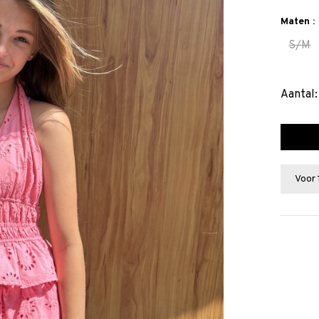
Maten :
S/M
Aantal:
Voor 