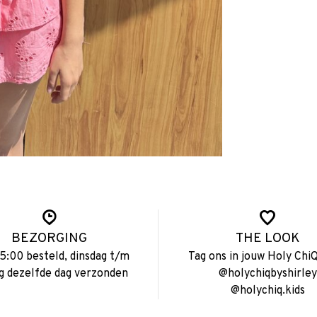
BEZORGING
THE LOOK
15:00 besteld, dinsdag t/m
Tag ons in jouw Holy ChiQ
ag dezelfde dag verzonden
@holychiqbyshirley
@holychiq.kids