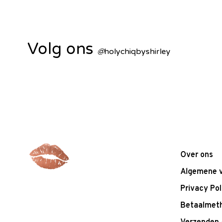
Volg ons
@
holychiqbyshirley
Over ons
Algemene 
Privacy Pol
Betaalmet