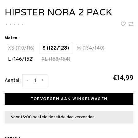
HIPSTER NORA 2 PACK
•
•
•
•
•
Maten :
XS (110/116)
S (122/128)
M (134/140)
L (146/152)
XL (158/164)
€14,99
-
+
Aantal:
TOEVOEGEN AAN WINKELWAGEN
Voor 15:00 besteld dezelfde dag verzonden