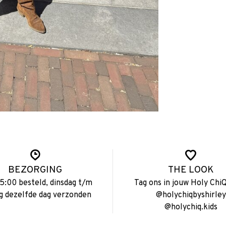
BEZORGING
THE LOOK
15:00 besteld, dinsdag t/m
Tag ons in jouw Holy ChiQ
ag dezelfde dag verzonden
@holychiqbyshirley
@holychiq.kids