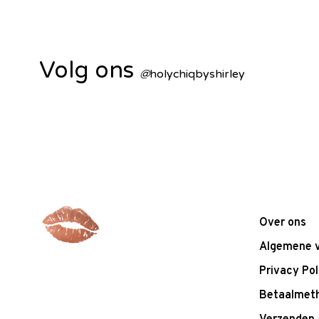
Volg ons
@
holychiqbyshirley
Over ons
Algemene 
Privacy Pol
Betaalmet