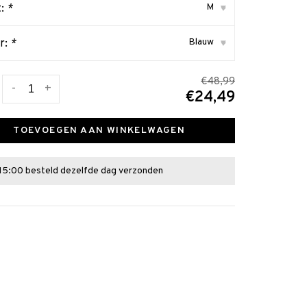
M
t:
*
▾
Blauw
r:
*
▾
€48,99
-
+
€24,49
TOEVOEGEN AAN WINKELWAGEN
15:00 besteld dezelfde dag verzonden