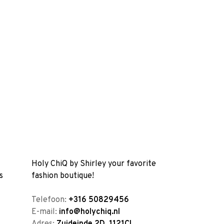
Holy ChiQ by Shirley your favorite
s
fashion boutique!
Telefoon:
+316 50829456
E-mail:
info@holychiq.nl
Adres:
Zuideinde 2D, 1121CL