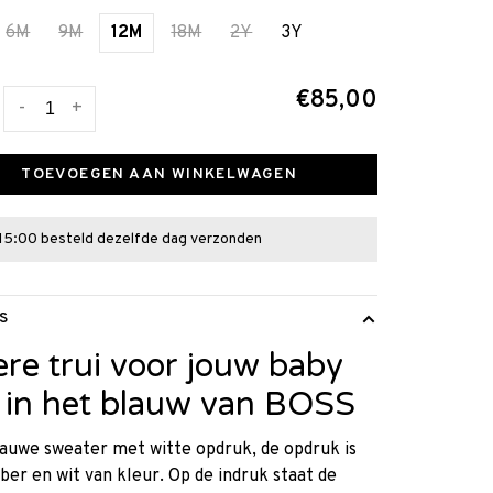
6M
9M
12M
18M
2Y
3Y
€85,00
-
+
TOEVOEGEN AAN WINKELWAGEN
15:00 besteld dezelfde dag verzonden
S
ere trui voor jouw baby
 in het blauw van BOSS
auwe sweater met witte opdruk, de opdruk is
ber en wit van kleur. Op de indruk staat de