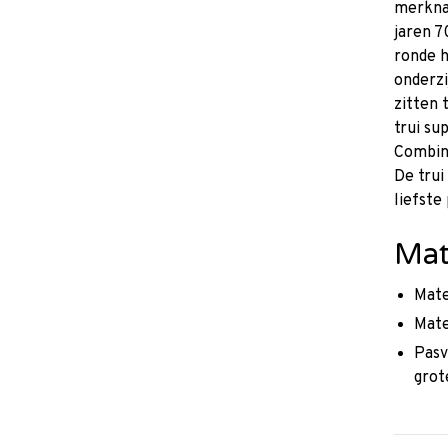
merkna
jaren 7
ronde h
onderzi
zitten
trui su
Combin
De trui
liefste
Mat
Mate
Mate
Pasv
grot