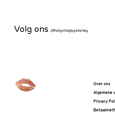
Volg ons
@
holychiqbyshirley
Over ons
Algemene 
Privacy Pol
Betaalmet