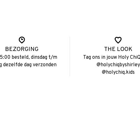
BEZORGING
THE LOOK
15:00 besteld, dinsdag t/m
Tag ons in jouw Holy ChiQ
ag dezelfde dag verzonden
@holychiqbyshirley
@holychiq.kids