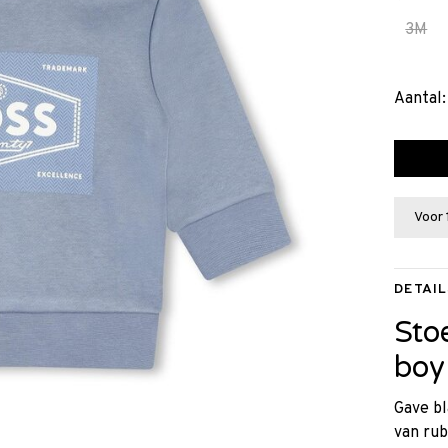
3M
Aantal:
Voor 
DETAIL
Sto
boy
Gave bl
van rub