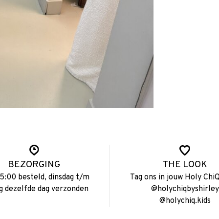
BEZORGING
THE LOOK
15:00 besteld, dinsdag t/m
Tag ons in jouw Holy ChiQ
ag dezelfde dag verzonden
@holychiqbyshirley
@holychiq.kids