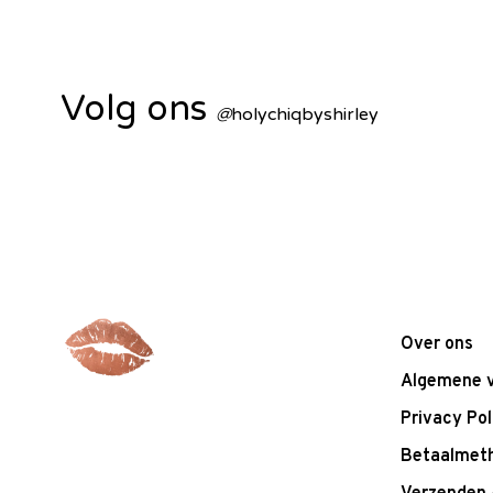
Volg ons
@
holychiqbyshirley
Over ons
Algemene 
Privacy Pol
Betaalmet