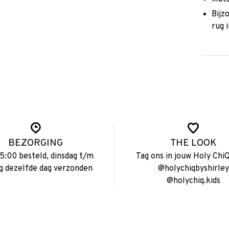
Bijz
rug 
BEZORGING
THE LOOK
15:00 besteld, dinsdag t/m
Tag ons in jouw Holy ChiQ
ag dezelfde dag verzonden
@holychiqbyshirley
@holychiq.kids