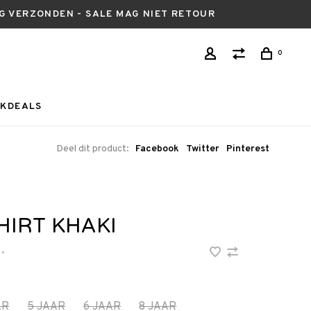
AG VERZONDEN - SALE MAG NIET RETOUR
0
KDEALS
Deel dit product:
Facebook
Twitter
Pinterest
HIRT KHAKI
•
AR
5 JAAR
6 JAAR
8 JAAR