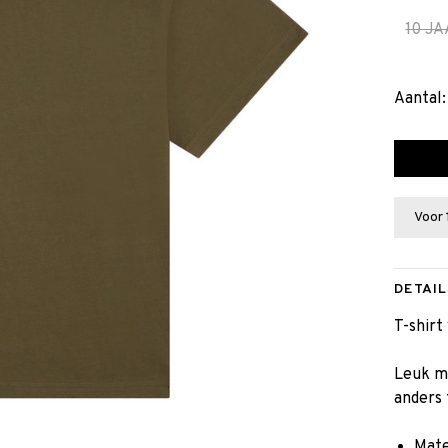
10 J
Aantal:
Voor 
DETAIL
T-shir
Leuk me
anders 
Mate