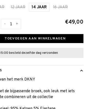
AAR
12 JAAR
14 JAAR
16 JAAR
€49,00
-
+
TOEVOEGEN AAN WINKELWAGEN
15:00 besteld dezelfde dag verzonden
S
t van het merk DKNY
t de bijpassende broek, ook leuk met iets
te combineren uit de collectie
riaal: 95% Katoen 5% Elastane