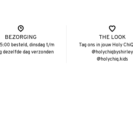
BEZORGING
THE LOOK
15:00 besteld, dinsdag t/m
Tag ons in jouw Holy ChiQ
ag dezelfde dag verzonden
@holychiqbyshirley
@holychiq.kids