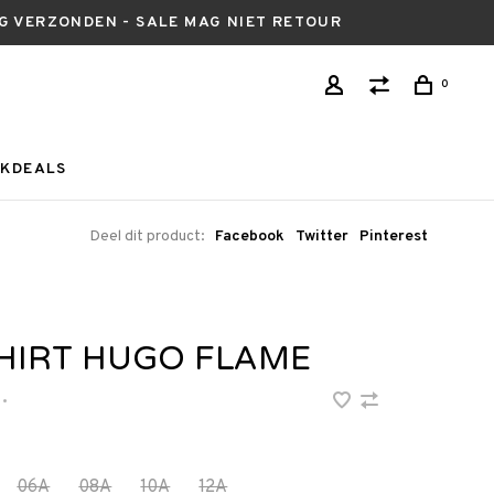
AG VERZONDEN - SALE MAG NIET RETOUR
0
KDEALS
Deel dit product:
Facebook
Twitter
Pinterest
SHIRT HUGO FLAME
•
06A
08A
10A
12A