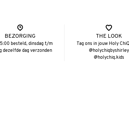
BEZORGING
THE LOOK
15:00 besteld, dinsdag t/m
Tag ons in jouw Holy ChiQ
ag dezelfde dag verzonden
@holychiqbyshirley
@holychiq.kids