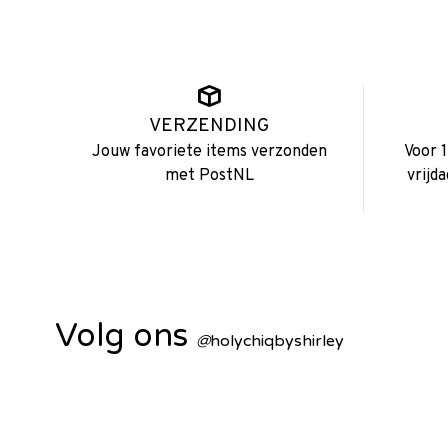
VERZENDING
Jouw favoriete items verzonden
Voor 
met PostNL
vrijd
Volg ons
@
holychiqbyshirley