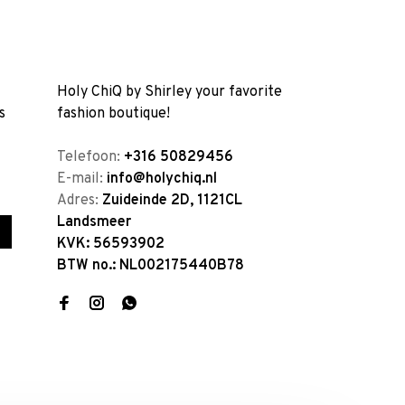
Holy ChiQ by Shirley your favorite
s
fashion boutique!
Telefoon:
+316 50829456
E-mail:
info@holychiq.nl
Adres:
Zuideinde 2D, 1121CL
Landsmeer
KVK: 56593902
BTW no.: NL002175440B78