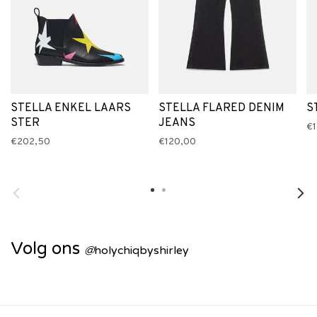
STELLA ENKEL LAARS
STELLA FLARED DENIM
S
STER
JEANS
€
€202,50
€120,00
Volg ons
@
holychiqbyshirley