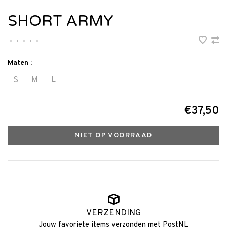
SHORT ARMY
•
•
•
•
•
Maten :
S
M
L
€37,50
NIET OP VOORRAAD
VERZENDING
Jouw favoriete items verzonden met PostNL