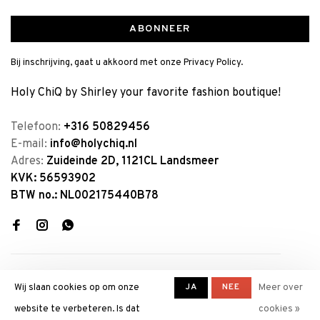
ABONNEER
Bij inschrijving, gaat u akkoord met onze Privacy Policy.
Holy ChiQ by Shirley your favorite fashion boutique!
Telefoon:
+316 50829456
E-mail:
info@holychiq.nl
Adres:
Zuideinde 2D, 1121CL Landsmeer
KVK: 56593902
BTW no.: NL002175440B78
JA
NEE
Wij slaan cookies op om onze
Meer over
website te verbeteren. Is dat
cookies »