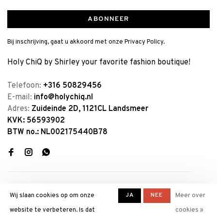
ABONNEER
Bij inschrijving, gaat u akkoord met onze Privacy Policy.
Holy ChiQ by Shirley your favorite fashion boutique!
Telefoon:
+316 50829456
E-mail:
info@holychiq.nl
Adres:
Zuideinde 2D, 1121CL Landsmeer
KVK: 56593902
BTW no.: NL002175440B78
JA
NEE
Wij slaan cookies op om onze
Meer over
website te verbeteren. Is dat
cookies »