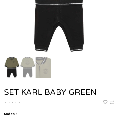
SET KARL BABY GREEN
•
•
•
•
•
Maten :