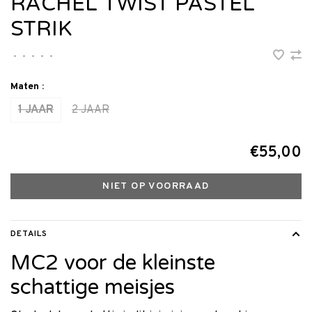
RACHEL TWIST PASTEL
STRIK
•
•
•
•
•
Maten :
1 JAAR
2 JAAR
€55,00
NIET OP VOORRAAD
DETAILS
MC2 voor de kleinste
schattige meisjes