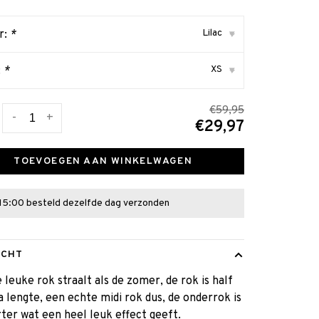
Lilac
r:
*
▾
XS
:
*
▾
€59,95
-
+
€29,97
TOEVOEGEN AAN WINKELWAGEN
15:00 besteld dezelfde dag verzonden
ICHT
 leuke rok straalt als de zomer, de rok is half
a lengte, een echte midi rok dus, de onderrok is
rter wat een heel leuk effect geeft.