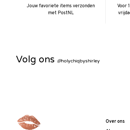
Jouw favoriete items verzonden
Voor 
met PostNL
vrijd
Volg ons
@
holychiqbyshirley
Over ons