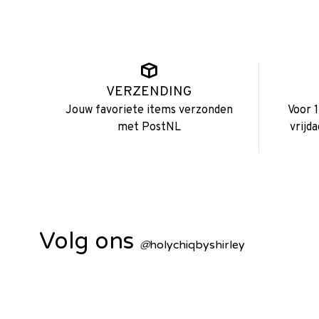
VERZENDING
Jouw favoriete items verzonden
Voor 
met PostNL
vrijd
Volg ons
@
holychiqbyshirley