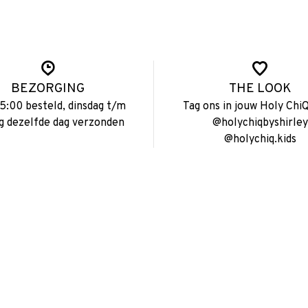
BEZORGING
THE LOOK
15:00 besteld, dinsdag t/m
Tag ons in jouw Holy ChiQ
ag dezelfde dag verzonden
@holychiqbyshirley
@holychiq.kids