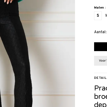
Maten :
S
Aantal:
Voor 
DETAIL
Pra
bro
dep