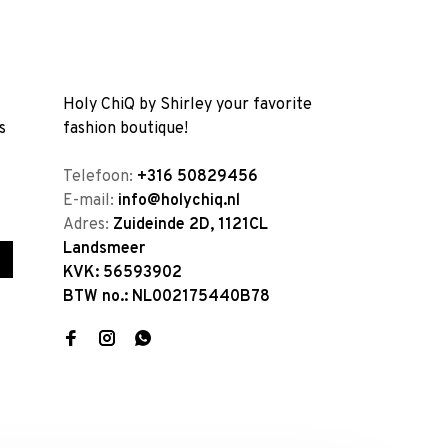
Holy ChiQ by Shirley your favorite
s
fashion boutique!
Telefoon:
+316 50829456
E-mail:
info@holychiq.nl
Adres:
Zuideinde 2D, 1121CL
Landsmeer
KVK: 56593902
BTW no.: NL002175440B78