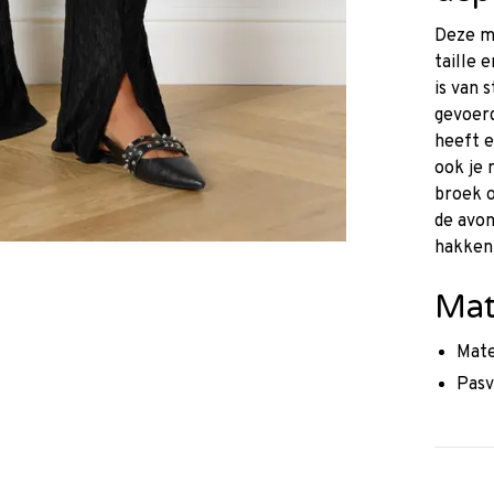
Deze m
taille 
is van 
gevoerd
heeft e
ook je 
broek o
de avo
hakken
Mat
Mate
Pasv