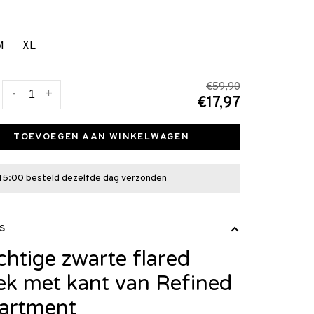
M
XL
€59,90
-
+
€17,97
TOEVOEGEN AAN WINKELWAGEN
15:00 besteld dezelfde dag verzonden
S
chtige zwarte flared
ek met kant van Refined
artment