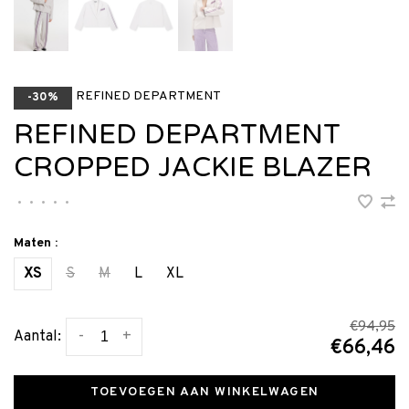
REFINED DEPARTMENT
-30%
REFINED DEPARTMENT
CROPPED JACKIE BLAZER
•
•
•
•
•
Maten :
XS
S
M
L
XL
€94,95
-
+
Aantal:
€66,46
TOEVOEGEN AAN WINKELWAGEN