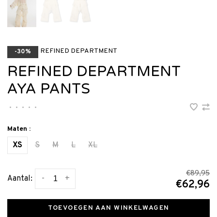
REFINED DEPARTMENT
-30%
REFINED DEPARTMENT
AYA PANTS
•
•
•
•
•
Maten :
XS
S
M
L
XL
€89,95
-
+
Aantal:
€62,96
TOEVOEGEN AAN WINKELWAGEN