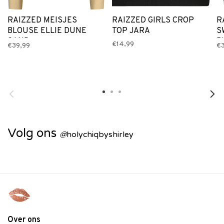
RAIZZED MEISJES
RAIZZED GIRLS CROP
R
BLOUSE ELLIE DUNE
TOP JARA
S
SAND
B
€14,99
€39,99
€
Volg ons
@
holychiqbyshirley
Over ons