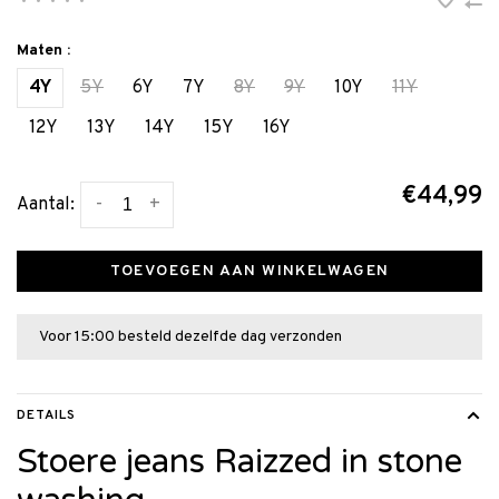
•
•
•
•
•
Maten :
4Y
5Y
6Y
7Y
8Y
9Y
10Y
11Y
12Y
13Y
14Y
15Y
16Y
€44,99
-
+
Aantal:
TOEVOEGEN AAN WINKELWAGEN
Voor 15:00 besteld dezelfde dag verzonden
DETAILS
Stoere jeans Raizzed in stone