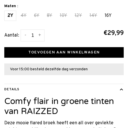
Maten :
2Y
4Y
6Y
8Y
10Y
12Y
14Y
16Y
€29,99
-
+
Aantal:
TOEVOEGEN AAN WINKELWAGEN
Voor 15:00 besteld dezelfde dag verzonden
DETAILS
Comfy flair in groene tinten
van RAIZZED
Deze mooie flared broek heeft een all over gevlekte