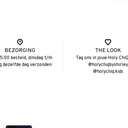
BEZORGING
THE LOOK
15:00 besteld, dinsdag t/m
Tag ons in jouw Holy ChiQ
ag dezelfde dag verzonden
@holychiqbyshirley
@holychiq.kids