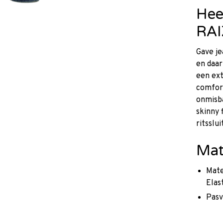
Hee
RA
Gave j
en daar
een ext
comfort
onmisba
skinny
ritsslui
Mat
Mate
Elas
Pasv