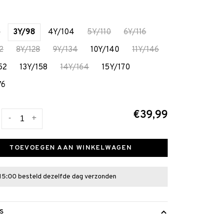
2
3Y/98
4Y/104
5Y/110
6Y/116
2
8Y/128
9Y/134
10Y/140
11Y/146
52
13Y/158
14Y/164
15Y/170
76
€39,99
-
+
TOEVOEGEN AAN WINKELWAGEN
15:00 besteld dezelfde dag verzonden
S