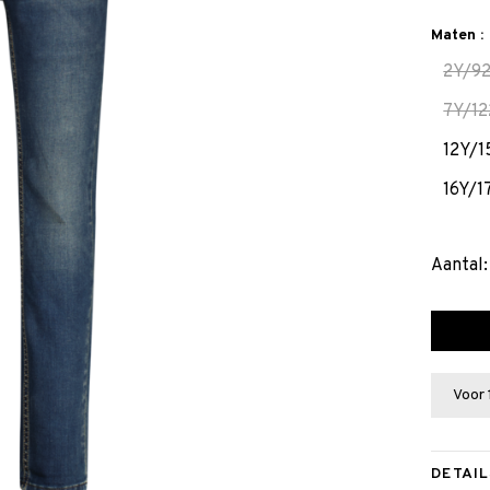
Maten :
2Y/9
7Y/12
12Y/1
16Y/1
Aantal:
Voor 
DETAIL