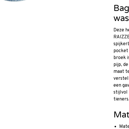
Bag
was
Deze he
RAIZZE
spijker
pocket 
broek i
pijp, d
maat te
verstel
een gav
stijlvo
tieners
Mat
Mate