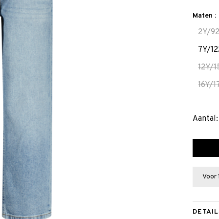
Maten :
2Y/9
7Y/12
12Y/1
16Y/1
Aantal:
Voor 
DETAIL