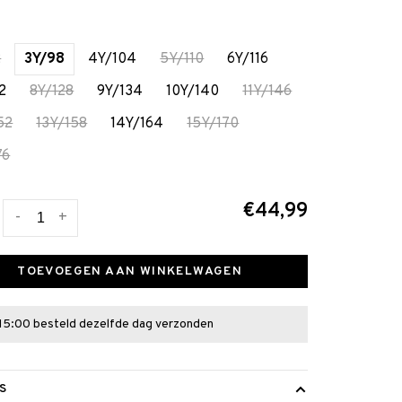
2
3Y/98
4Y/104
5Y/110
6Y/116
2
8Y/128
9Y/134
10Y/140
11Y/146
52
13Y/158
14Y/164
15Y/170
76
€44,99
-
+
TOEVOEGEN AAN WINKELWAGEN
15:00 besteld dezelfde dag verzonden
S