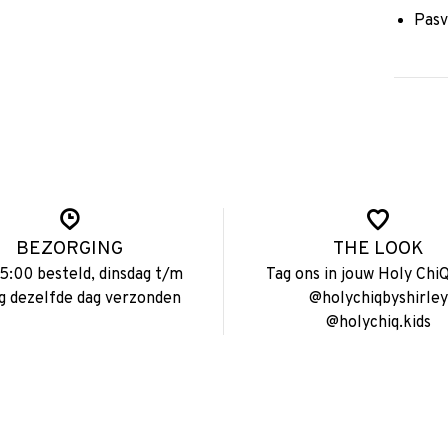
Pasv
BEZORGING
THE LOOK
15:00 besteld, dinsdag t/m
Tag ons in jouw Holy ChiQ
ag dezelfde dag verzonden
@holychiqbyshirley
@holychiq.kids