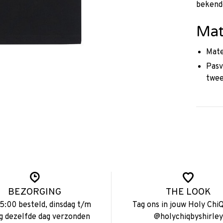
bekende
Mat
Mate
Pasv
twee
BEZORGING
THE LOOK
15:00 besteld, dinsdag t/m
Tag ons in jouw Holy ChiQ
ag dezelfde dag verzonden
@holychiqbyshirley