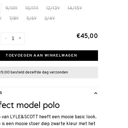
9/10Y
10/11Y
12/13Y
14/15Y
Y
7/8Y
5/6Y
3/4Y
€45,00
-
+
TOEVOEGEN AAN WINKELWAGEN
15:00 besteld dezelfde dag verzonden
S
fect model polo
o van LYLE&SCOTT heeft een mooie basic look.
 is een mooie stoer diep zwarte kleur met het