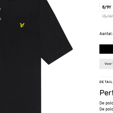
8/9Y
15/16
Aantal:
Voor 
DETAIL
Per
De pol
De polo