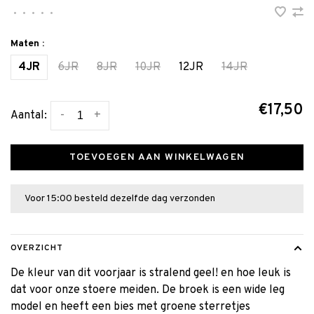
•
•
•
•
•
Maten :
4JR
6JR
8JR
10JR
12JR
14JR
€17,50
-
+
Aantal:
TOEVOEGEN AAN WINKELWAGEN
Voor 15:00 besteld dezelfde dag verzonden
OVERZICHT
De kleur van dit voorjaar is stralend geel! en hoe leuk is
dat voor onze stoere meiden. De broek is een wide leg
model en heeft een bies met groene sterretjes