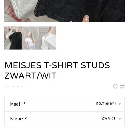
MEISJES T-SHIRT STUDS
ZWART/WIT
•
•
•
•
•
110/116(6Y)
Maat:
*
▾
ZWART
Kleur:
*
▾