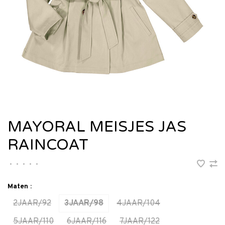
MAYORAL MEISJES JAS
RAINCOAT
•
•
•
•
•
Maten :
2JAAR/92
3JAAR/98
4JAAR/104
5JAAR/110
6JAAR/116
7JAAR/122