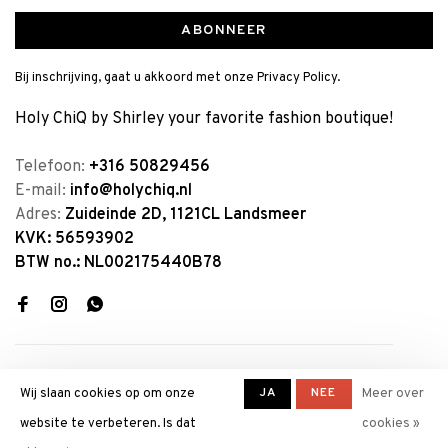
ABONNEER
Bij inschrijving, gaat u akkoord met onze Privacy Policy.
Holy ChiQ by Shirley your favorite fashion boutique!
Telefoon:
+316 50829456
E-mail:
info@holychiq.nl
Adres:
Zuideinde 2D, 1121CL Landsmeer
KVK: 56593902
BTW no.: NL002175440B78
JA
NEE
Wij slaan cookies op om onze
Meer over
website te verbeteren. Is dat
cookies »
© Copyright 2026 Holy ChiQ by