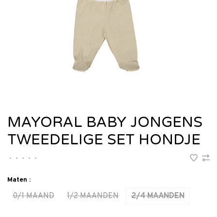
MAYORAL BABY JONGENS
TWEEDELIGE SET HONDJE
•
•
•
•
•
Maten :
0/1 MAAND
1/2 MAANDEN
2/4 MAANDEN