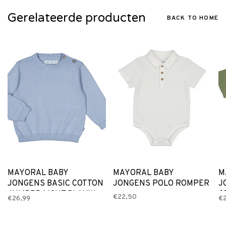
Gerelateerde producten
BACK TO HOME
MAYORAL BABY
MAYORAL BABY
M
JONGENS BASIC COTTON
JONGENS POLO ROMPER
J
JUMPER LICHT BLAUW
G
€22,50
€26,99
€