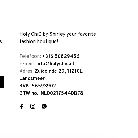
Holy ChiQ by Shirley your favorite
s
fashion boutique!
Telefoon:
+316 50829456
E-mail:
info@holychiq.nl
Adres:
Zuideinde 2D, 1121CL
Landsmeer
KVK: 56593902
BTW no.: NL002175440B78