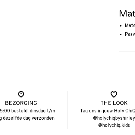
Mat
Mate
Pasv
BEZORGING
THE LOOK
15:00 besteld, dinsdag t/m
Tag ons in jouw Holy ChiQ
ag dezelfde dag verzonden
@holychiqbyshirley
@holychiq.kids