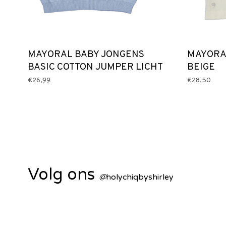
MAYORAL BABY JONGENS
MAYORA
BASIC COTTON JUMPER LICHT
BEIGE
BLAUW
€26,99
€28,50
Volg ons
@
holychiqbyshirley