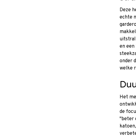
Deze he
echte m
gardero
makkel
uitstra
en een 
steekza
onder d
welke 
Du
Het mer
ontwikk
de focu
"beter 
katoen,
verbete