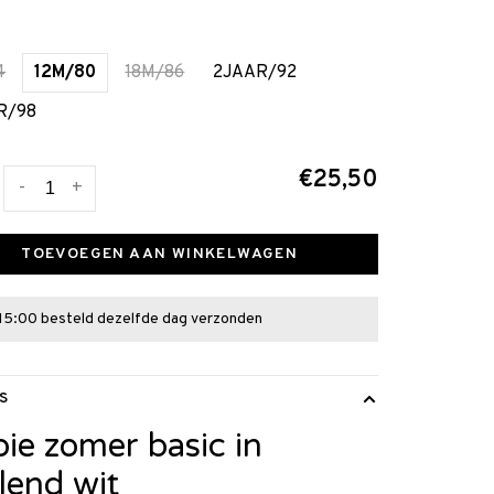
4
12M/80
18M/86
2JAAR/92
R/98
€25,50
-
+
TOEVOEGEN AAN WINKELWAGEN
15:00 besteld dezelfde dag verzonden
S
ie zomer basic in
alend wit