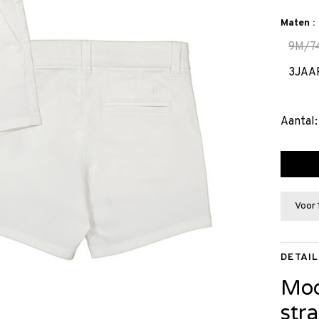
Maten :
9M/7
3JAA
Aantal:
Voor 
DETAIL
Moo
str