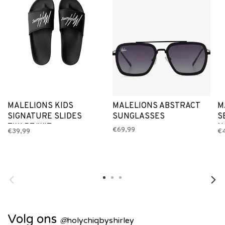
MALELIONS KIDS
MALELIONS ABSTRACT
M
SIGNATURE SLIDES
SUNGLASSES
S
ZWART/WIT
N
€69,99
€39,99
€
Volg ons
@
holychiqbyshirley