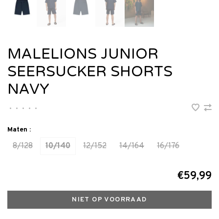
MALELIONS JUNIOR
SEERSUCKER SHORTS
NAVY
•
•
•
•
•
Maten :
8/128
10/140
12/152
14/164
16/176
€59,99
NIET OP VOORRAAD