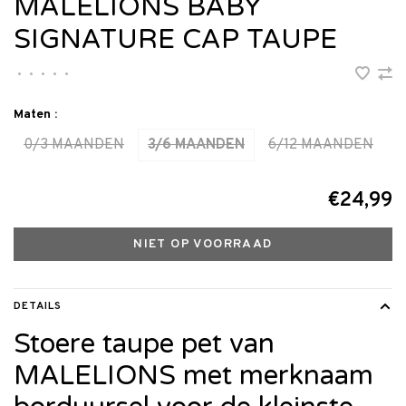
MALELIONS BABY
SIGNATURE CAP TAUPE
•
•
•
•
•
Maten :
0/3 MAANDEN
3/6 MAANDEN
6/12 MAANDEN
€24,99
NIET OP VOORRAAD
DETAILS
Stoere taupe pet van
MALELIONS met merknaam