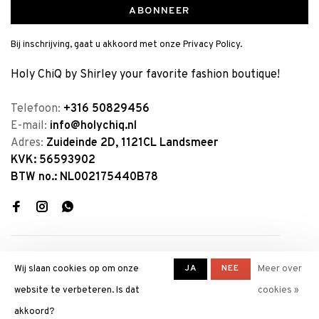
ABONNEER
Bij inschrijving, gaat u akkoord met onze Privacy Policy.
Holy ChiQ by Shirley your favorite fashion boutique!
Telefoon:
+316 50829456
E-mail:
info@holychiq.nl
Adres:
Zuideinde 2D, 1121CL Landsmeer
KVK: 56593902
BTW no.: NL002175440B78
JA
NEE
Wij slaan cookies op om onze
Meer over
website te verbeteren. Is dat
cookies »
© Copyright 2026 Holy ChiQ by
akkoord?