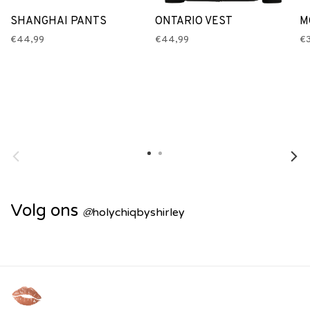
SHANGHAI PANTS
ONTARIO VEST
M
€44,99
€44,99
€3
Volg ons
@
holychiqbyshirley