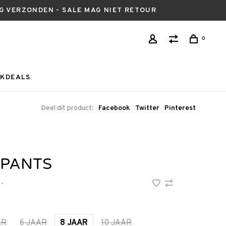
AG VERZONDEN - SALE MAG NIET RETOUR
0
KDEALS
Deel dit product:
Facebook
Twitter
Pinterest
 PANTS
•
AR
6 JAAR
8 JAAR
10 JAAR