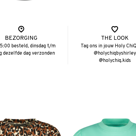
BEZORGING
THE LOOK
15:00 besteld, dinsdag t/m
Tag ons in jouw Holy ChiQ
ag dezelfde dag verzonden
@holychiqbyshirley
@holychiq.kids