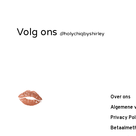
Volg ons
@
holychiqbyshirley
Over ons
Algemene 
Privacy Pol
Betaalmet