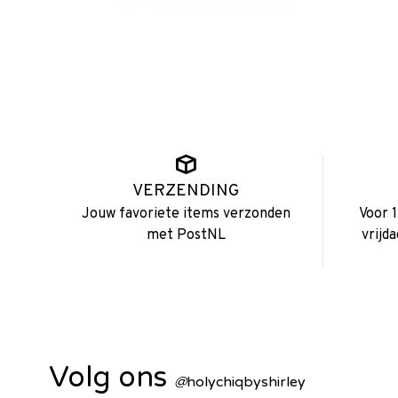
VERZENDING
Jouw favoriete items verzonden
Voor 
met PostNL
vrijd
Volg ons
@
holychiqbyshirley