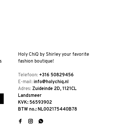
Holy ChiQ by Shirley your favorite
s
fashion boutique!
Telefoon:
+316 50829456
E-mail:
info@holychiq.nl
Adres:
Zuideinde 2D, 1121CL
Landsmeer
KVK: 56593902
BTW no.: NL002175440B78