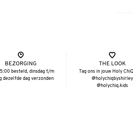
BEZORGING
THE LOOK
15:00 besteld, dinsdag t/m
Tag ons in jouw Holy ChiQ
ag dezelfde dag verzonden
@holychiqbyshirley
@holychiq.kids