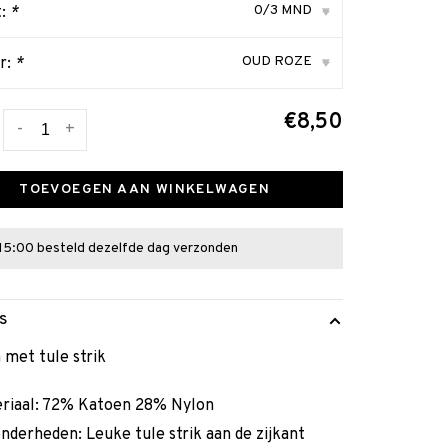
0/3 MND
t:
*
▾
OUD ROZE
r:
*
▾
€8,50
-
+
TOEVOEGEN AAN WINKELWAGEN
15:00 besteld dezelfde dag verzonden
S
met tule strik
riaal: 72% Katoen 28% Nylon
onderheden: Leuke tule strik aan de zijkant