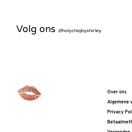
Volg ons
@
holychiqbyshirley
Over ons
Algemene 
Privacy Pol
Betaalmet