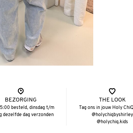
BEZORGING
THE LOOK
15:00 besteld, dinsdag t/m
Tag ons in jouw Holy ChiQ
ag dezelfde dag verzonden
@holychiqbyshirley
@holychiq.kids