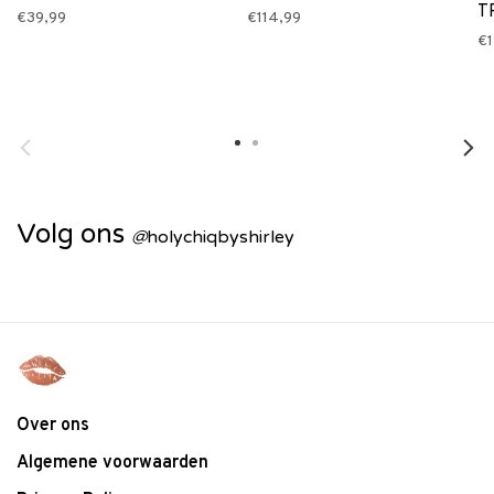
T
€39,99
€114,99
€1
Volg ons
@
holychiqbyshirley
Over ons
Algemene voorwaarden