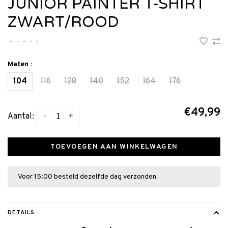
JUNIOR PAINTER T-SHIRT
ZWART/ROOD
•
•
•
•
•
Maten :
104
116
128
140
152
164
176
€49,99
-
+
Aantal:
TOEVOEGEN AAN WINKELWAGEN
Voor 15:00 besteld dezelfde dag verzonden
DETAILS