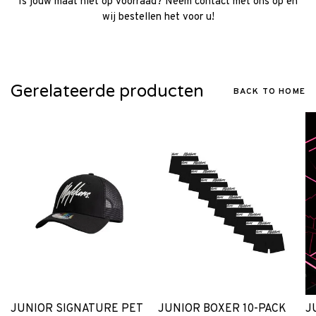
Is jouw maat niet op voorraad? Neem contact met ons op en
wij bestellen het voor u!
Gerelateerde producten
BACK TO HOME
JUNIOR SIGNATURE PET
JUNIOR BOXER 10-PACK
J