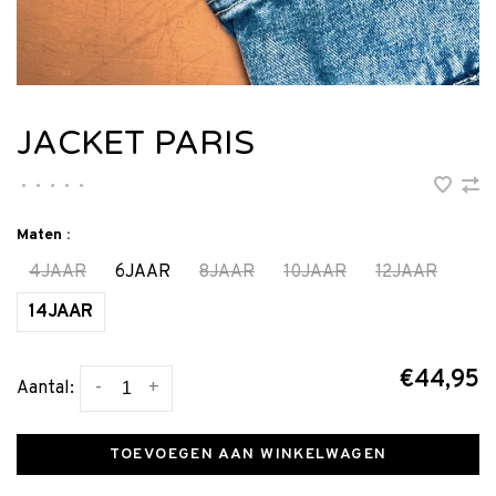
JACKET PARIS
•
•
•
•
•
Maten :
4JAAR
6JAAR
8JAAR
10JAAR
12JAAR
14JAAR
€44,95
-
+
Aantal:
TOEVOEGEN AAN WINKELWAGEN