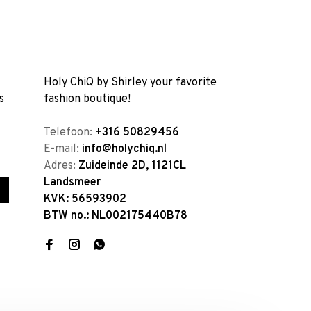
Holy ChiQ by Shirley your favorite
s
fashion boutique!
Telefoon:
+316 50829456
E-mail:
info@holychiq.nl
Adres:
Zuideinde 2D, 1121CL
Landsmeer
KVK: 56593902
BTW no.: NL002175440B78