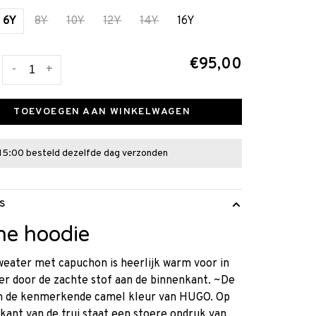
6Y
8Y
10Y
12Y
14Y
16Y
€95,00
-
+
TOEVOEGEN AAN WINKELWAGEN
15:00 besteld dezelfde dag verzonden
S
ne hoodie
eater met capuchon is heerlijk warm voor in
er door de zachte stof aan de binnenkant. ~De
 in de kenmerkende camel kleur van HUGO. Op
kant van de trui staat een stoere opdruk van