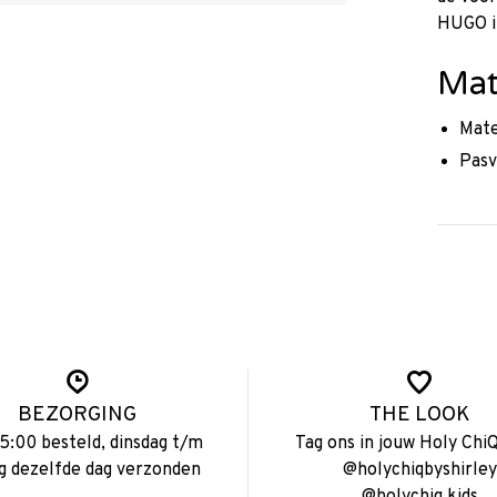
HUGO i
Mat
Mate
Pasv
BEZORGING
THE LOOK
15:00 besteld, dinsdag t/m
Tag ons in jouw Holy ChiQ
ag dezelfde dag verzonden
@holychiqbyshirley
@holychiq.kids