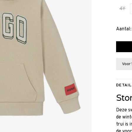
4Y
Aantal:
Voor 
DETAIL
Sto
Deze sw
de wint
trui is
de voor