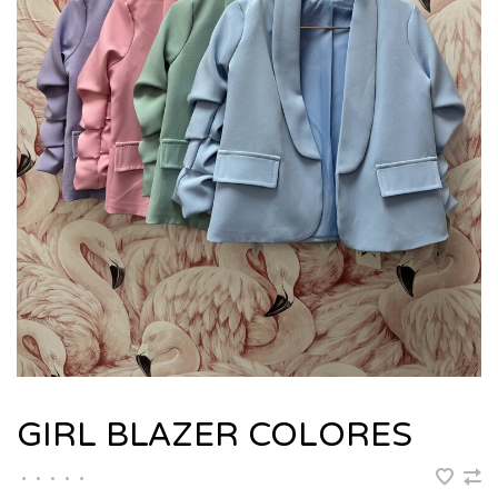
GIRL BLAZER COLORES
•
•
•
•
•