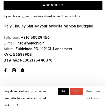
ABONNEER
Bij inschrijving, gaat u akkoord met onze Privacy Policy.
Holy ChiQ by Shirley your favorite fashion boutique!
Telefoon:
+316 50829456
E-mail:
info@holychiq.nl
Adres:
Zuideinde 2D, 1121CL Landsmeer
KVK: 56593902
BTW no.: NL002175440B78
JA
NEE
Wij slaan cookies op om onze
Meer over
website te verbeteren. Is dat
cookies »
© Copyright 2026 Holy ChiQ by
akkoord?