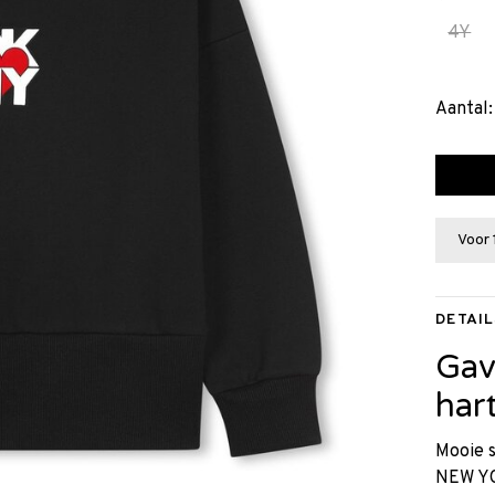
4Y
Aantal:
Voor 
DETAIL
Gav
har
Mooie 
NEW YO