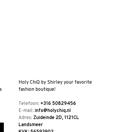
Holy ChiQ by Shirley your favorite
s
fashion boutique!
Telefoon:
+316 50829456
E-mail:
info@holychiq.nl
Adres:
Zuideinde 2D, 1121CL
Landsmeer
KVK: 56593902