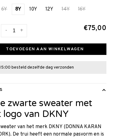
6Y
8Y
10Y
12Y
14Y
16Y
€75,00
-
+
TOEVOEGEN AAN WINKELWAGEN
15:00 besteld dezelfde dag verzonden
S
e zwarte sweater met
t logo van DKNY
sweater van het merk DKNY (DONNA KARAN
RK). De trui heeft een normale pasvorm en is