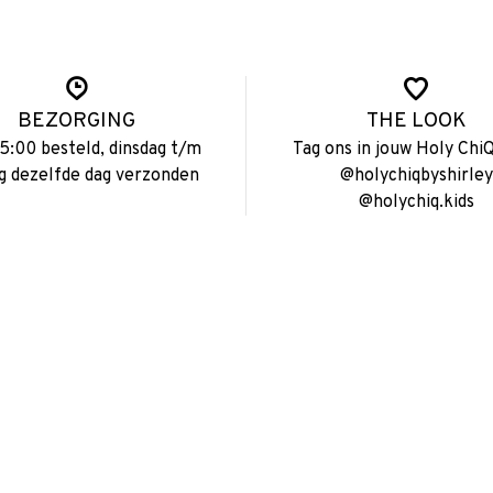
BEZORGING
THE LOOK
15:00 besteld, dinsdag t/m
Tag ons in jouw Holy ChiQ
ag dezelfde dag verzonden
@holychiqbyshirley
@holychiq.kids