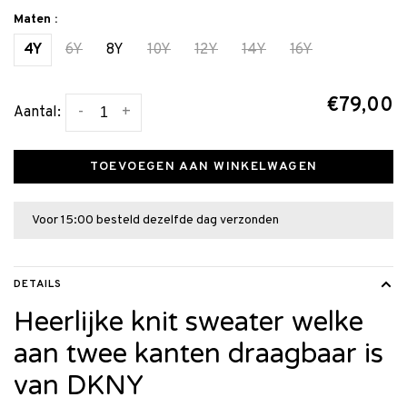
Maten :
4Y
6Y
8Y
10Y
12Y
14Y
16Y
€79,00
-
+
Aantal:
TOEVOEGEN AAN WINKELWAGEN
Voor 15:00 besteld dezelfde dag verzonden
DETAILS
Heerlijke knit sweater welke
aan twee kanten draagbaar is
van DKNY